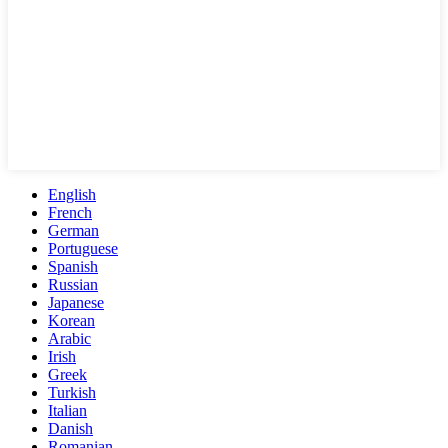
English
French
German
Portuguese
Spanish
Russian
Japanese
Korean
Arabic
Irish
Greek
Turkish
Italian
Danish
Romanian