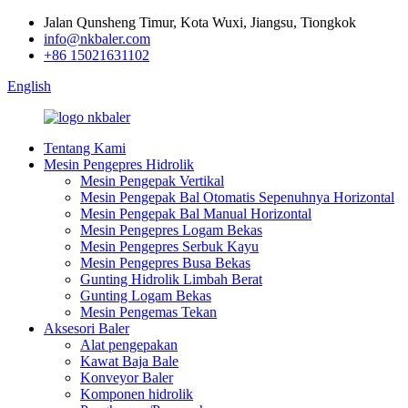
Jalan Qunsheng Timur, Kota Wuxi, Jiangsu, Tiongkok
info@nkbaler.com
+86 15021631102
English
Tentang Kami
Mesin Pengepres Hidrolik
Mesin Pengepak Vertikal
Mesin Pengepak Bal Otomatis Sepenuhnya Horizontal
Mesin Pengepak Bal Manual Horizontal
Mesin Pengepres Logam Bekas
Mesin Pengepres Serbuk Kayu
Mesin Pengepres Busa Bekas
Gunting Hidrolik Limbah Berat
Gunting Logam Bekas
Mesin Pengemas Tekan
Aksesori Baler
Alat pengepakan
Kawat Baja Bale
Konveyor Baler
Komponen hidrolik