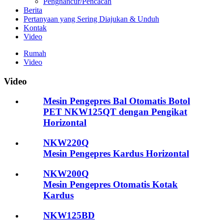
Penghancur/Pencacah
Berita
Pertanyaan yang Sering Diajukan & Unduh
Kontak
Video
Rumah
Video
Video
Mesin Pengepres Bal Otomatis Botol
PET NKW125QT dengan Pengikat
Horizontal
NKW220Q
Mesin Pengepres Kardus Horizontal
NKW200Q
Mesin Pengepres Otomatis Kotak
Kardus
NKW125BD