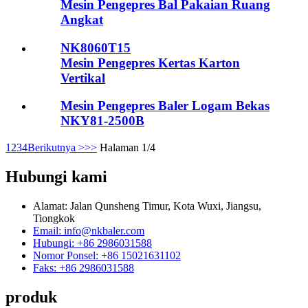
Mesin Pengepres Bal Pakaian Ruang
Angkat
NK8060T15
Mesin Pengepres Kertas Karton
Vertikal
Mesin Pengepres Baler Logam Bekas
NKY81-2500B
1
2
3
4
Berikutnya >
>>
Halaman 1/4
Hubungi kami
Alamat: Jalan Qunsheng Timur, Kota Wuxi, Jiangsu,
Tiongkok
Email: info@nkbaler.com
Hubungi: +86 2986031588
Nomor Ponsel: +86 15021631102
Faks: +86 2986031588
produk